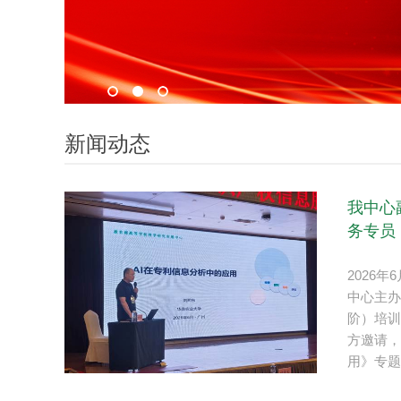
新闻动态
我中心
务专员（
2026
中心主办
阶）培训
方邀请，
用》专题报